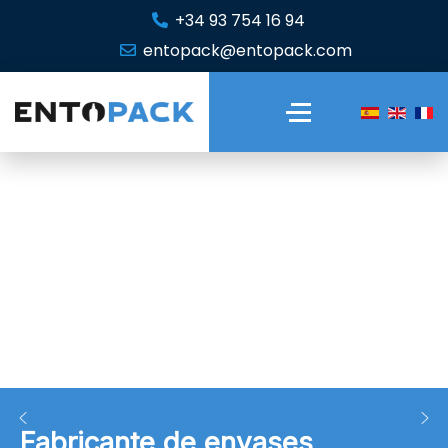
+34 93 754 16 94
entopack@entopack.com
Fabricante de envases