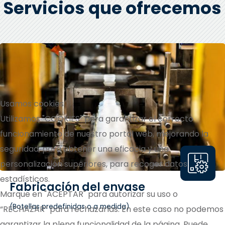
Servicios que ofrecemos
Usamos cookies
Utilizamos "COOKIES" para garantizar el correcto
funcionamiento de nuestro portal web, mejorando la
seguridad, para obtener una eficacia y una
personalización superiores, para recoger datos
estadísticos.
Fabricación del envase
Marque en "ACEPTAR" para autorizar su uso o
(Botellas predefinidas o a medida)
“RECHAZAR” para rechazarlas. En este caso no podemos
garantizar la plena funcionalidad de la página. Puede