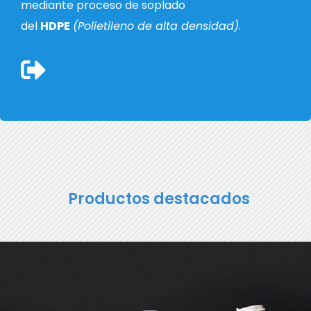
mediante proceso de soplado
del
HDPE
(Polietileno de alta densidad)
.
Productos destacados